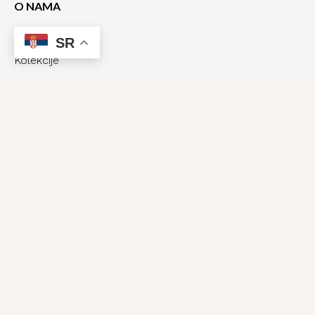
O NAMA
O nama
SR
Kolekcije
Kontakt
Aktuelnosti
Utisci kupaca
PRATITE NAS
Facebook
Instagram
TikTok
INFORMACIJE
Size chart