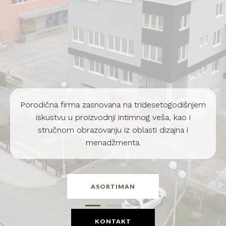
evropski dodir
Porodična firma zasnovana na tridesetogodišnjem
iskustvu u proizvodnji intimnog veša, kao i
stručnom obrazovanju iz oblasti dizajna i
menadžmenta.
ASORTIMAN
KONTAKT