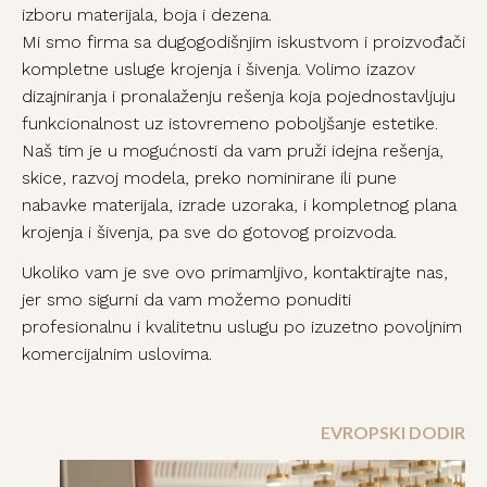
izboru materijala, boja i dezena.
Mi smo firma sa dugogodišnjim iskustvom i proizvođači
kompletne usluge krojenja i šivenja. Volimo izazov
dizajniranja i pronalaženju rešenja koja pojednostavljuju
funkcionalnost uz istovremeno poboljšanje estetike.
Naš tim je u mogućnosti da vam pruži idejna rešenja,
skice, razvoj modela, preko nominirane ili pune
nabavke materijala, izrade uzoraka, i kompletnog plana
krojenja i šivenja, pa sve do gotovog proizvoda.
Ukoliko vam je sve ovo primamljivo, kontaktirajte nas,
jer smo sigurni da vam možemo ponuditi
profesionalnu i kvalitetnu uslugu po izuzetno povoljnim
komercijalnim uslovima.
EVROPSKI DODIR