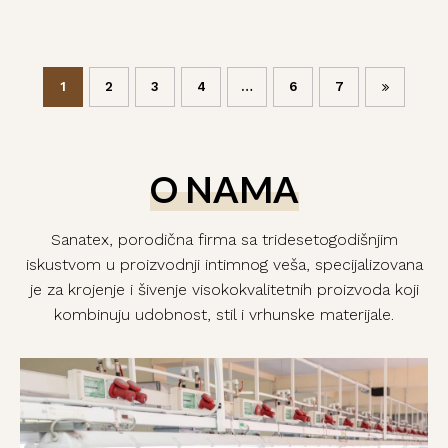
1
2
3
4
…
6
7
O NAMA
Sanatex, porodična firma sa tridesetogodišnjim
iskustvom u proizvodnji intimnog veša, specijalizovana
je za krojenje i šivenje visokokvalitetnih proizvoda koji
kombinuju udobnost, stil i vrhunske materijale.