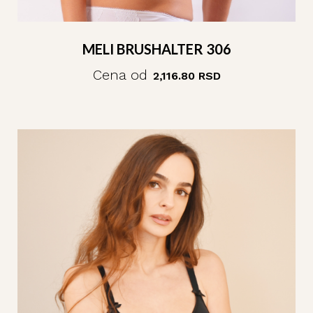
40
rad
CA
MELI BRUSHALTER 306
seč
Cena od
2,116.80
RSD
i
raz
spi
kli
50
god
isk
kva
i
vrh
rea