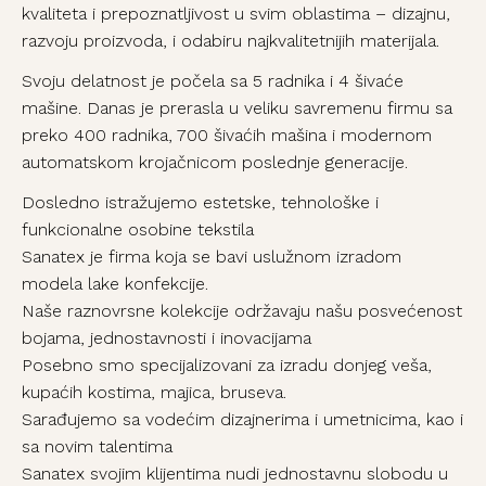
kvaliteta i prepoznatljivost u svim oblastima – dizajnu,
razvoju proizvoda, i odabiru najkvalitetnijih materijala.
Svoju delatnost je počela sa 5 radnika i 4 šivaće
mašine. Danas je prerasla u veliku savremenu firmu sa
preko 400 radnika, 700 šivaćih mašina i modernom
automatskom krojačnicom poslednje generacije.
Dosledno istražujemo estetske, tehnološke i
funkcionalne osobine tekstila
Sanatex je firma koja se bavi uslužnom izradom
modela lake konfekcije.
Naše raznovrsne kolekcije održavaju našu posvećenost
bojama, jednostavnosti i inovacijama
Posebno smo specijalizovani za izradu donjeg veša,
kupaćih kostima, majica, bruseva.
Sarađujemo sa vodećim dizajnerima i umetnicima, kao i
sa novim talentima
Sanatex svojim klijentima nudi jednostavnu slobodu u