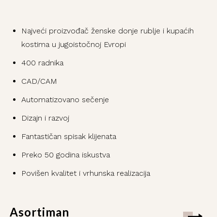
Najveći proizvođač ženske donje rublje i kupaćih
kostima u jugoistočnoj Evropi
400 radnika
CAD/CAM
Automatizovano sečenje
Dizajn i razvoj
Fantastičan spisak klijenata
Preko 50 godina iskustva
Povišen kvalitet i vrhunska realizacija
Asortiman