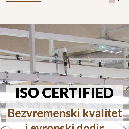
ISO CERTIFIED
SANATEX
Bezvremenski kvalitet
i evropski dodir