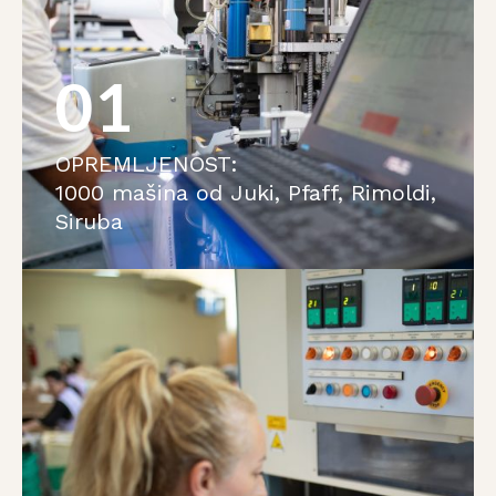
01
OPREMLJENOST:
1000 mašina od Juki, Pfaff, Rimoldi,
Siruba