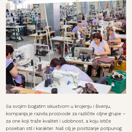
Sa svojim bogatim iskustvom u krojenju i šivenju,
kompanija je razvila proizvode za različite ciljne grupe –
za one koji traže kvalitet i udobnost, a koju ističe
poseban stil i karakter. Naš cilj je postizanje potpunog