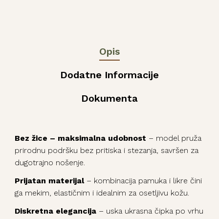
Opis
Dodatne Informacije
Dokumenta
Bez žice – maksimalna udobnost
– model pruža
prirodnu podršku bez pritiska i stezanja, savršen za
dugotrajno nošenje.
Prijatan materijal
– kombinacija pamuka i likre čini
ga mekim, elastičnim i idealnim za osetljivu kožu.
Diskretna elegancija
– uska ukrasna čipka po vrhu