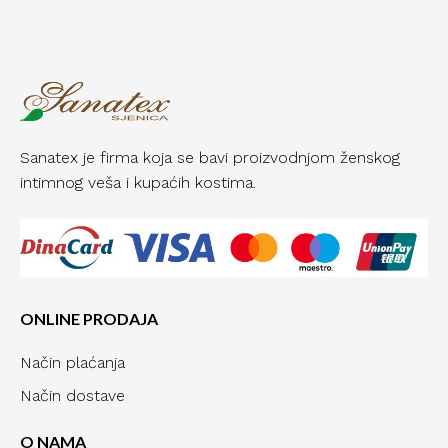
Sanatex je firma koja se bavi proizvodnjom ženskog
intimnog veša i kupaćih kostima.
ONLINE PRODAJA
Način plaćanja
Način dostave
O NAMA