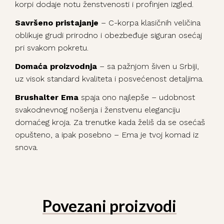
korpi dodaje notu ženstvenosti i profinjen izgled.
Savršeno pristajanje
– C-korpa klasičnih veličina
oblikuje grudi prirodno i obezbeđuje siguran osećaj
pri svakom pokretu.
Domaća proizvodnja
– sa pažnjom šiven u Srbiji,
uz visok standard kvaliteta i posvećenost detaljima.
Brushalter Ema
spaja ono najlepše – udobnost
svakodnevnog nošenja i ženstvenu eleganciju
domaćeg kroja. Za trenutke kada želiš da se osećaš
opušteno, a ipak posebno – Ema je tvoj komad iz
snova.
Povezani proizvodi