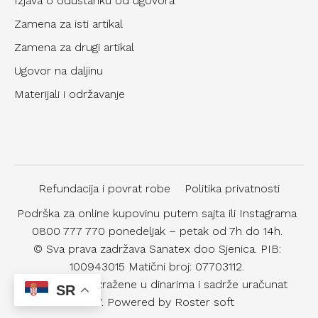
Izjava o odustanku od ugovora
Zamena za isti artikal
Zamena za drugi artikal
Ugovor na daljinu
Materijali i održavanje
Refundacija i povrat robe
Politika privatnosti
Podrška za online kupovinu putem sajta ili Instagrama
0800 777 770 ponedeljak – petak od 7h do 14h.
© Sva prava zadržava Sanatex doo Sjenica. PIB:
100943015 Matični broj: 07703112.
Sve cene su izražene u dinarima i sadrže uračunat
SR
PDV.
Powered by Roster soft