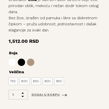
prirodan oblik, mekoću i nežan dodir tokom celog
dana.
Bez žice, izrađen od pamuka i likre sa diskretnom
čipkom – pruža udobnost, jednostavnost i dašak
elegancije za svaki dan.
1,512.00
RSD
Boja
Veličina
75C
80C
85C
90C
95C
DODAJ U KORPU
Alternative: