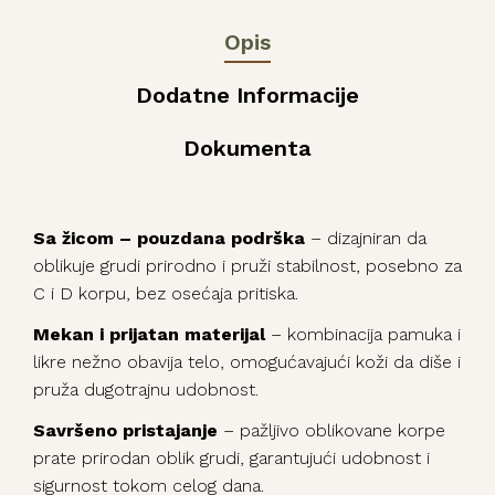
Opis
Dodatne Informacije
Dokumenta
Sa žicom – pouzdana podrška
– dizajniran da
oblikuje grudi prirodno i pruži stabilnost, posebno za
C i D korpu, bez osećaja pritiska.
Mekan i prijatan materijal
– kombinacija pamuka i
likre nežno obavija telo, omogućavajući koži da diše i
pruža dugotrajnu udobnost.
Savršeno pristajanje
– pažljivo oblikovane korpe
prate prirodan oblik grudi, garantujući udobnost i
sigurnost tokom celog dana.