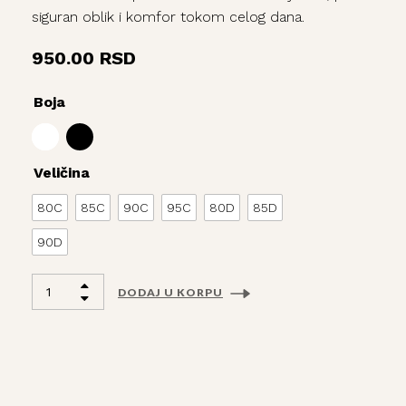
siguran oblik i komfor tokom celog dana.
950.00
RSD
Boja
Veličina
80C
85C
90C
95C
80D
85D
90D
DODAJ U KORPU
Alternative: