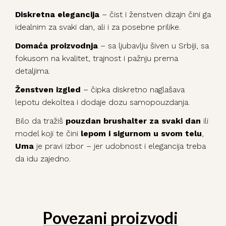
Diskretna elegancija
– čist i ženstven dizajn čini ga
idealnim za svaki dan, ali i za posebne prilike.
Domaća proizvodnja
– sa ljubavlju šiven u Srbiji, sa
fokusom na kvalitet, trajnost i pažnju prema
detaljima.
Ženstven izgled
– čipka diskretno naglašava
lepotu dekoltea i dodaje dozu samopouzdanja.
Bilo da tražiš
pouzdan brushalter za svaki dan
ili
model koji te čini
lepom i sigurnom u svom telu
,
Uma
je pravi izbor – jer udobnost i elegancija treba
da idu zajedno.
Povezani proizvodi