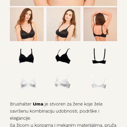
Brushalter
Uma
je stvoren za žene koje žele
savršenu kombinaciju udobnosti, podrške i
elegancije.
Sa žicom u korpama i mekanim materijalima, pruža