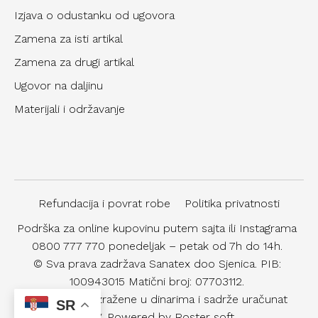
Izjava o odustanku od ugovora
Zamena za isti artikal
Zamena za drugi artikal
Ugovor na daljinu
Materijali i održavanje
Refundacija i povrat robe
Politika privatnosti
Podrška za online kupovinu putem sajta ili Instagrama
0800 777 770 ponedeljak – petak od 7h do 14h.
© Sva prava zadržava Sanatex doo Sjenica. PIB:
100943015 Matični broj: 07703112.
Sve cene su izražene u dinarima i sadrže uračunat
SR
PDV.
Powered by Roster soft