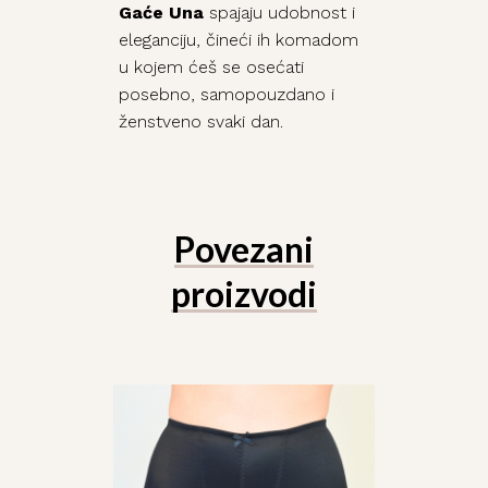
Gaće Una
spajaju udobnost i
eleganciju, čineći ih komadom
u kojem ćeš se osećati
posebno, samopouzdano i
ženstveno svaki dan.
Povezani
proizvodi