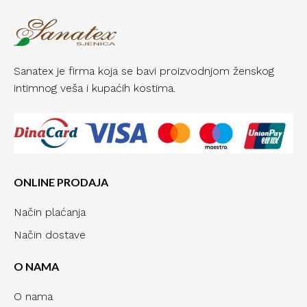
Sanatex je firma koja se bavi proizvodnjom ženskog
intimnog veša i kupaćih kostima.
ONLINE PRODAJA
Način plaćanja
Način dostave
O NAMA
O nama