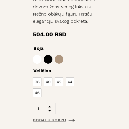
dozom ženstvenog luksuza.
Nežno oblikuju figuru i ističu
eleganciju svakog pokreta.
504.00
RSD
Boja
Veličina
38
40
42
44
46
DODAJ U KORPU
Alternative: