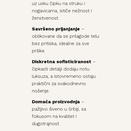
uz usku čipku na struku i
nogavicama, ističe nežnost i
ženstvenost.
Savršeno prijanjanje
–
oblikovane da se prilagode telu
bez pritiska, idealne za sve
prilike.
Diskretna sofisticiranost
–
čipkasti detalji dodaju notu
luksuza, a istovremeno ostaju
praktični za svakodnevno
nošenje.
Domaća proizvodnja
–
pažljivo šiveno u Srbiji, sa
fokusom na kvalitet i
dugotrajnost.