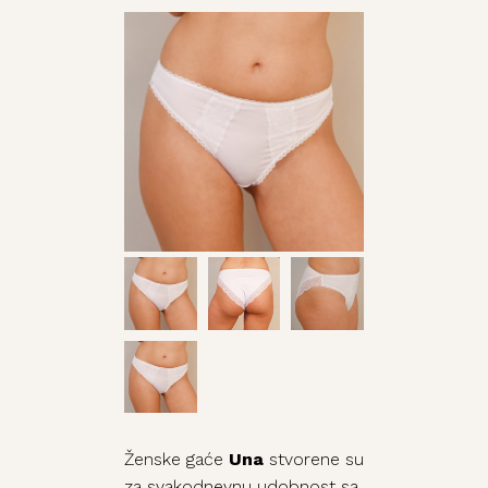
Ženske gaće
Una
stvorene su
za svakodnevnu udobnost sa