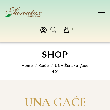
0
SHOP
Home
Gaće
UNA Ženske gaće
401
UNA GAĆE