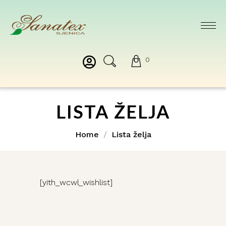
0
LISTA ŽELJA
Home
Lista želja
[yith_wcwl_wishlist]