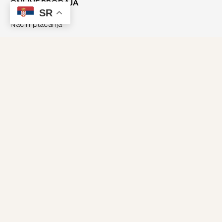
ONLINE PRODAJA
SR
Način plaćanja
Način dostave
O NAMA
O nama
Kolekcije
Kontakt
Aktuelnosti
Utisci kupaca
PRATITE NAS
Facebook
Instagram