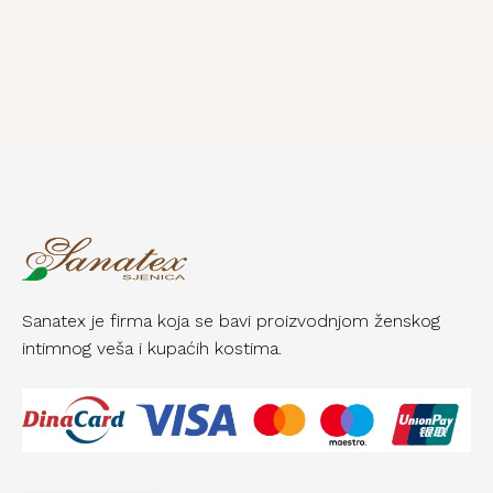
Sanatex je firma koja se bavi proizvodnjom ženskog
intimnog veša i kupaćih kostima.