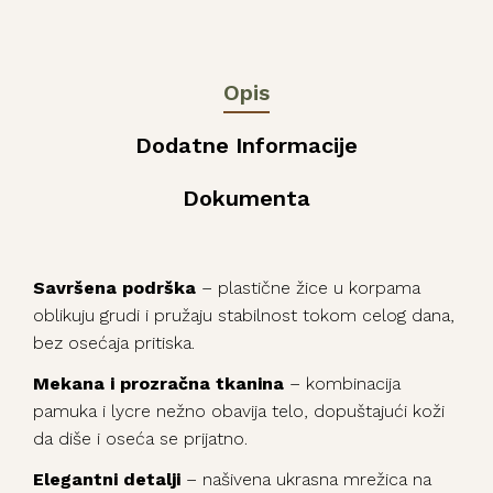
Opis
Dodatne Informacije
Dokumenta
Savršena podrška
– plastične žice u korpama
oblikuju grudi i pružaju stabilnost tokom celog dana,
bez osećaja pritiska.
Mekana i prozračna tkanina
– kombinacija
pamuka i lycre nežno obavija telo, dopuštajući koži
da diše i oseća se prijatno.
Elegantni detalji
– našivena ukrasna mrežica na