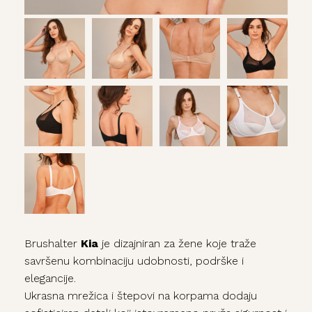
Brushalter
Kia
je dizajniran za žene koje traže
savršenu kombinaciju udobnosti, podrške i
elegancije.
Ukrasna mrežica i štepovi na korpama dodaju