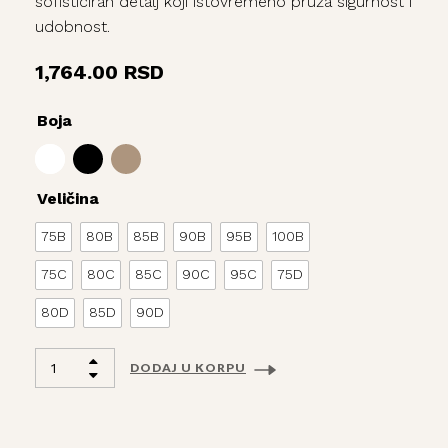
sofisticiran detalj koji istovremeno pruža sigurnost i
udobnost.
1,764.00
RSD
Boja
Veličina
75B
80B
85B
90B
95B
100B
75C
80C
85C
90C
95C
75D
80D
85D
90D
DODAJ U KORPU
Alternative: