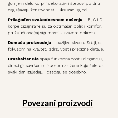
gornjem delu korpi i dekorativni štepovi po dnu
naglašavaju ženstvenost i luksuzan izgled.
Prilagođen svakodnevnom nošenju
– B, C i D
korpe dizajnirane su za optimalan oblik i komfor,
pružajući osećaj sigurnosti u svakom pokretu.
Domaća proizvodnja
– pažljivo šiven u Srbiji, sa
fokusom na kvalitet, izdržljivost i precizne detalje.
Brushalter Kia
spaja funkcionalnost i eleganciju,
čineći ga savršenim izborom za žene koje žele da
svaki dan izgledaju i osećaju se posebno.
Povezani proizvodi