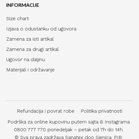
INFORMACIJE
Size chart
Izjava o odustanku od ugovora
Zamena za isti artikal
Zamena za drugi artikal
Ugovor na daljinu
Materijali i održavanje
Refundacija i povrat robe
Politika privatnosti
Podrška za online kupovinu putem sajta ili Instagrama
0800 777 770 ponedeljak – petak od 7h do 14h.
© Sva prava zadržava Sanatex doo Sjenica. PIB: