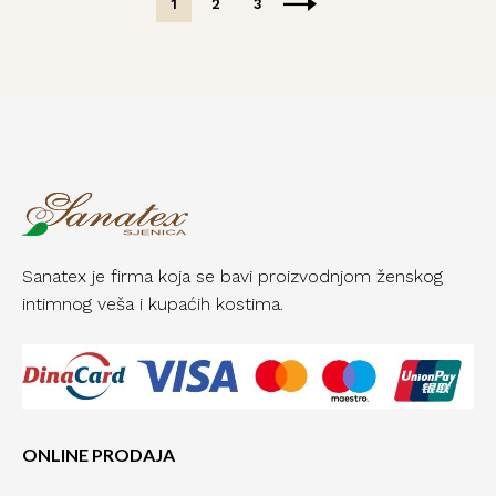
1
2
3
Sanatex je firma koja se bavi proizvodnjom ženskog
intimnog veša i kupaćih kostima.
ONLINE PRODAJA